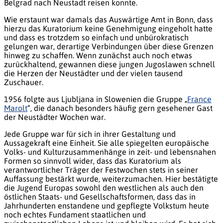
Belgrad nach Neustadt reisen konnte.
Wie erstaunt war damals das Auswärtige Amt in Bonn, dass
hierzu das Kuratorium keine Genehmigung eingeholt hatte
und dass es trotzdem so einfach und unbürokratisch
gelungen war, derartige Verbindungen über diese Grenzen
hinweg zu schaffen. Wenn zunächst auch noch etwas
zurückhaltend, gewannen diese jungen Jugoslawen schnell
die Herzen der Neustädter und der vielen tausend
Zuschauer.
1956 folgte aus
Ljubljana
in Slowenien die Gruppe „
France
Marolt
“, die danach besonders häufig gern gesehener Gast
der Neustädter Wochen war.
Jede Gruppe war für sich in ihrer Gestaltung und
Aussagekraft eine Einheit. Sie alle spiegelten europäische
Volks- und Kulturzusammenhänge in zeit- und lebensnahen
Formen so sinnvoll wider, dass das Kuratorium als
verantwortlicher Träger der Festwochen stets in seiner
Auffassung bestärkt wurde, weiterzumachen. Hier bestätigte
die Jugend Europas sowohl den westlichen als auch den
östlichen Staats- und Gesellschaftsformen, dass das in
Jahrhunderten enstandene und gepflegte Volkstum heute
noch echtes Fundament staatlichen und