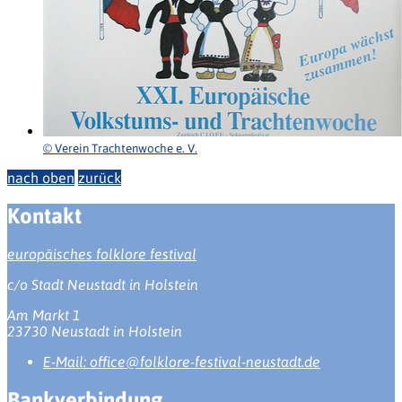
© Verein Trachtenwoche e. V.
nach oben
zurück
Kontakt
europäisches folklore festival
c/o Stadt Neustadt in Holstein
Am Markt 1
23730 Neustadt in Holstein
E-Mail:
office@folklore-festival-neustadt.de
Bankverbindung