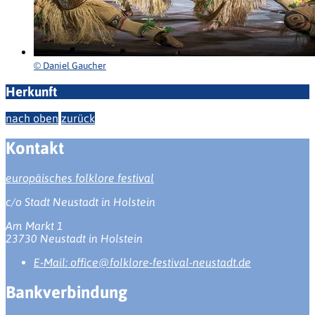
© Daniel Gaucher
Herkunft
nach oben
zurück
Kontakt
europäisches folklore festival
c/o Stadt Neustadt in Holstein
Am Markt 1
23730 Neustadt in Holstein
E-Mail:
office@folklore-festival-neustadt.de
Bankverbindung