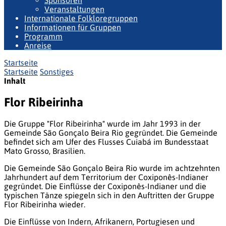
Sponsoren
Veranstaltungen
Internationale Folkloregruppen
Informationen für Gruppen
Programm
Anreise
Startseite
Startseite
Sonstiges
Inhalt
Flor Ribeirinha
Die Gruppe "
Flor Ribeirinha"
wurde im Jahr 1993 in der
Gemeinde
São Gonçalo Beira Rio
gegründet. Die Gemeinde
befindet sich am Ufer des Flusses
Cuiabá
im Bundesstaat
Mato Grosso
, Brasilien.
Die Gemeinde
São Gonçalo Beira Rio
wurde im achtzehnten
Jahrhundert auf dem Territorium der
Coxiponês
-Indianer
gegründet. Die Einflüsse der
Coxiponês
-Indianer und die
typischen Tänze spiegeln sich in den Auftritten der Gruppe
Flor Ribeirinha
wieder.
Die Einflüsse von Indern, Afrikanern, Portugiesen und